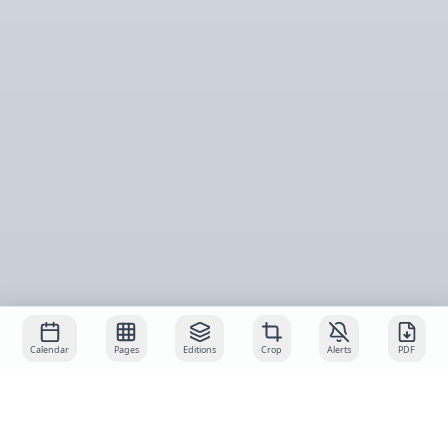
Calendar
Pages
Editions
Crop
Alerts
PDF
About
Services