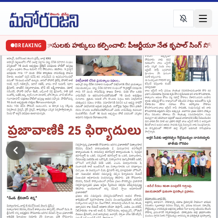
•
ూములపై ఆదివాసులకు హక్కులు కల్పించాలి: పీఆర్టీయూ నేత కృపాల్ సింగ్ సోడి
BREAKING