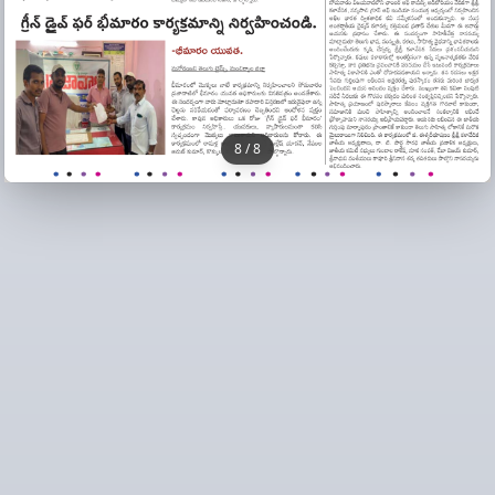
8
/
8