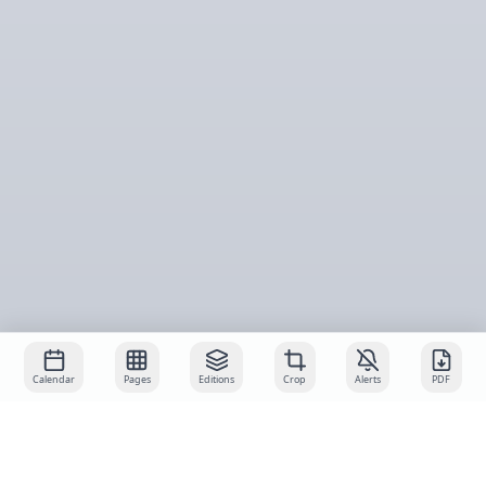
Calendar
Pages
Editions
Crop
Alerts
PDF
About
Services