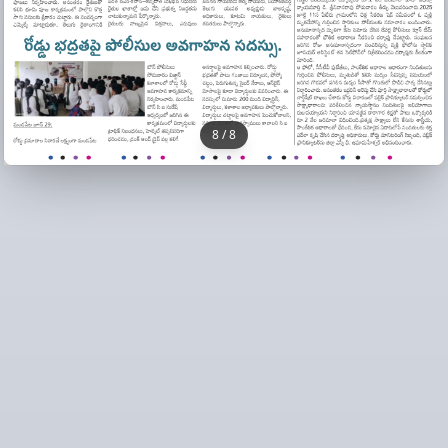
8
/
8