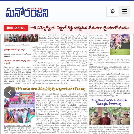
•
•
పెరుగుదల
మాజీ ఎమ్మెల్యే జి. విట్టల్ రెడ్డి జన్మదిన వేడుకలు బైంసాలో ఘనంగా
BREAKING