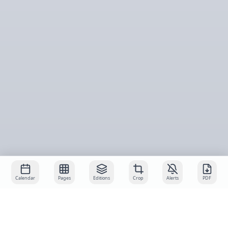
Calendar
Pages
Editions
Crop
Alerts
PDF
About
Services