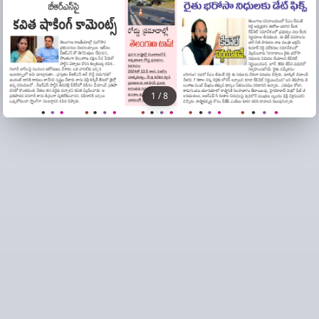
1
/
8