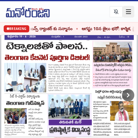
•
ాదవ్, జేఈఈ మెయిన్స్ ర్యాంకర్ కు సన్మానం
ఆగస్టు 10న జైలు భరో: కార్మిక, రైత
BREAKING